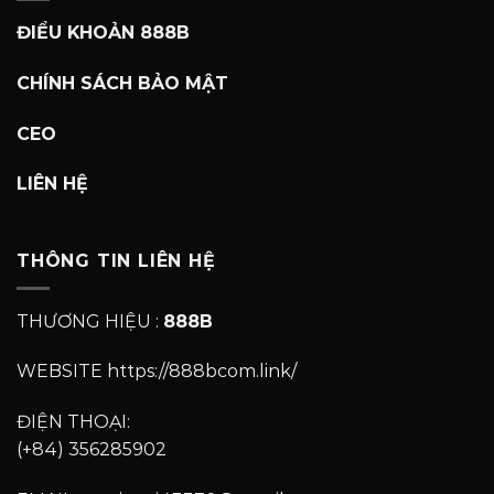
ĐIỂU KHOẢN 888B
CHÍNH SÁCH BẢO MẬT
CEO
LIÊN HỆ
THÔNG TIN LIÊN HỆ
THƯƠNG HIỆU :
888B
WEBSITE https://888bcom.link/
ĐIỆN THOẠI:
(+84) 356285902