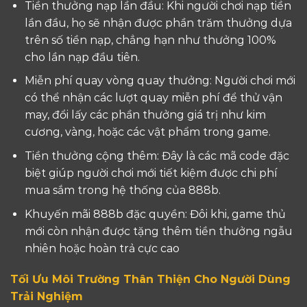
Tiền thưởng nạp lần đầu: Khi người chơi nạp tiền
lần đầu, họ sẽ nhận được phần trăm thưởng dựa
trên số tiền nạp, chẳng hạn như thưởng 100%
cho lần nạp đầu tiên.
Miễn phí quay vòng quay thưởng: Người chơi mới
có thể nhận các lượt quay miễn phí để thử vận
may, đổi lấy các phần thưởng giá trị như kim
cương, vàng, hoặc các vật phẩm trong game.
Tiền thưởng cộng thêm: Đây là các mã code đặc
biệt giúp người chơi mới tiết kiệm được chi phí
mua sắm trong hệ thống của 888b.
Khuyến mãi 888b đặc quyền: Đôi khi, game thủ
mới còn nhận được tặng thêm tiền thưởng ngẫu
nhiên hoặc hoàn trả cực cao
Tối Ưu Môi Trường Thân Thiện Cho Người Dùng
Trải Nghiệm