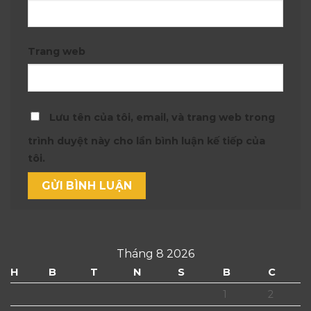
Trang web
Lưu tên của tôi, email, và trang web trong
trình duyệt này cho lần bình luận kế tiếp của
tôi.
Tháng 8 2026
H
B
T
N
S
B
C
1
2