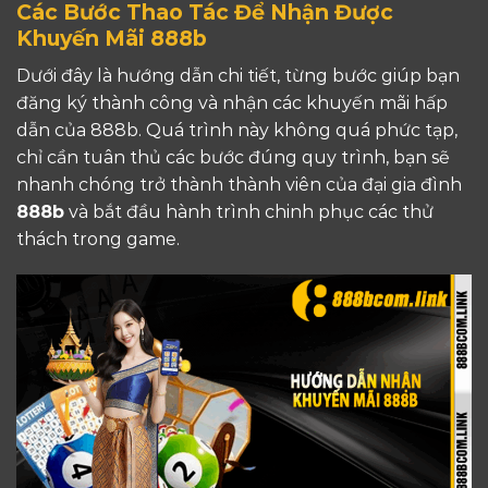
Các Bước Thao Tác Để Nhận Được
Khuyến Mãi 888b
Dưới đây là hướng dẫn chi tiết, từng bước giúp bạn
đăng ký thành công và nhận các khuyến mãi hấp
dẫn của 888b. Quá trình này không quá phức tạp,
chỉ cần tuân thủ các bước đúng quy trình, bạn sẽ
nhanh chóng trở thành thành viên của đại gia đình
888b
và bắt đầu hành trình chinh phục các thử
thách trong game.