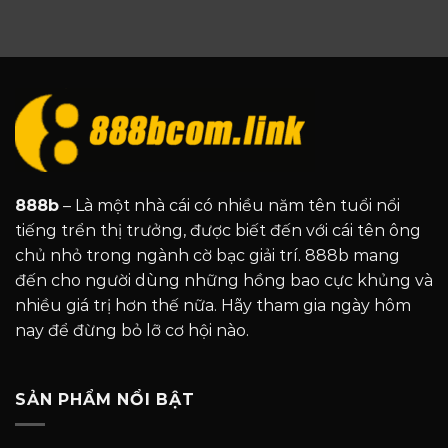
888b
– Là một nhà cái có nhiều năm tên tuổi nổi
tiếng trển thị trưởng, được biết đến với cái tên ông
chủ nhỏ trong ngành cờ bạc giải trí. 888b mang
đến cho người dùng những hồng bao cực khủng và
nhiều giá trị hơn thế nữa. Hãy tham gia ngày hôm
nay để đừng bỏ lỡ cơ hội nào.
SẢN PHẨM NỔI BẬT