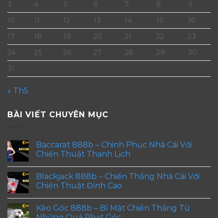
3
4
5
6
7
8
9
10
11
12
13
14
15
16
17
18
19
20
21
22
23
24
25
26
27
28
29
30
31
« Th5
BÀI VIẾT CHUYÊN MỤC
Baccarat 888b – Chinh Phục Nhà Cái Với
Chiến Thuật Thanh Lịch
Blackjack 888b – Chiến Thắng Nhà Cái Với
Chiến Thuật Đỉnh Cao
Kèo Góc 888b – Bí Mật Chiến Thắng Từ
Những Quả Phạt Góc