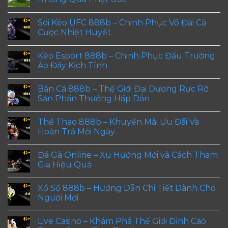
Soi Kèo UFC 888b – Chinh Phục Võ Đài Cá
Cược Nhiệt Huyết
Kèo Esport 888b – Chinh Phục Đấu Trường
Ảo Đầy Kịch Tính
Bắn Cá 888b – Thế Giới Đại Dương Rực Rỡ
Săn Phần Thưởng Hấp Dẫn
Thể Thao 888b – Khuyến Mãi Ưu Đãi Và
Hoàn Trả Mỗi Ngày
Đá Gà Online – Xu Hướng Mới và Cách Tham
Gia Hiệu Quả
Xổ Số 888b – Hướng Dẫn Chi Tiết Dành Cho
Người Mới
Live Casino – Khám Phá Thế Giới Đỉnh Cao